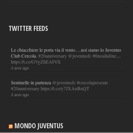
TWITTER FEEDS
Le chiacchiere le porta via il vento….noi siamo lo Juventus
Club Cercola.
#20anniversary
@juventusfc
#finoallafine
…
https://t.co/GVgZhEAF6X
3 anni ago
Sentinelle in partenza
@juventusfc
#cercolapresente
#20anniversary
https://t.co/y7JXAuBuQT
3 anni ago
RT
@LucianoMoggi
: Lunedi 17-4-2023 ore 21,20
sedetevi a guardare
#ReportRai3
#cofanetto
#calciopoli
#juve
#juventus
#spoileralert
https://t.co/xNpaFs0U1p
MONDO JUVENTUS
3 anni ago