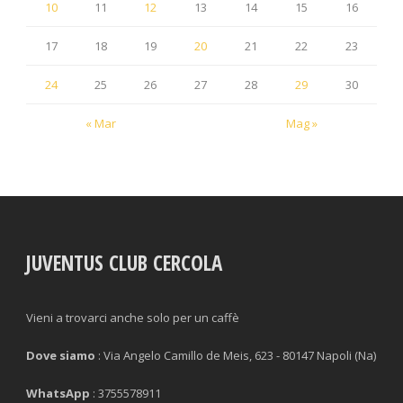
10
11
12
13
14
15
16
17
18
19
20
21
22
23
24
25
26
27
28
29
30
« Mar
Mag »
JUVENTUS CLUB CERCOLA
Vieni a trovarci anche solo per un caffè
Dove siamo
: Via Angelo Camillo de Meis, 623 - 80147 Napoli (Na)
WhatsApp
: 3755578911