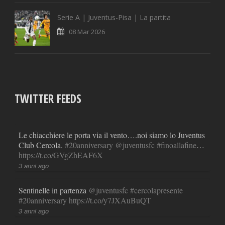
Serie A | Juventus-Pisa | La partita
08 Mar 2026
TWITTER FEEDS
Le chiacchiere le porta via il vento….noi siamo lo Juventus
Club Cercola.
#20anniversary
@juventusfc
#finoallafine
…
https://t.co/GVgZhEAF6X
3 anni ago
Sentinelle in partenza
@juventusfc
#cercolapresente
#20anniversary
https://t.co/y7JXAuBuQT
3 anni ago