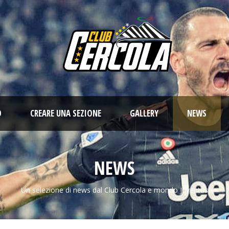
O
CREARE UNA SEZIONE
GALLERY
NEWS
NEWS
Un selezione di news dal Club Cercola e mondo Juventus