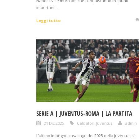
Napoli tra le mura amiche conquistando tre punti
importanti...
Leggi tutto
SERIE A | JUVENTUS-ROMA | LA PARTITA
21 Dic 2025
Calciatori
,
Juventus
admin
L’ultimo impegno casalingo del 2025 della Juventus si