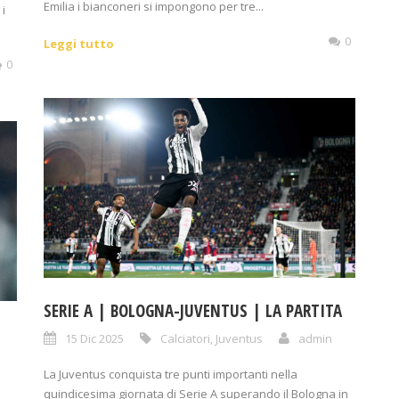
Emilia i bianconeri si impongono per tre...
 i
0
Leggi tutto
0
SERIE A | BOLOGNA-JUVENTUS | LA PARTITA
15 Dic 2025
Calciatori
,
Juventus
admin
La Juventus conquista tre punti importanti nella
quindicesima giornata di Serie A superando il Bologna in