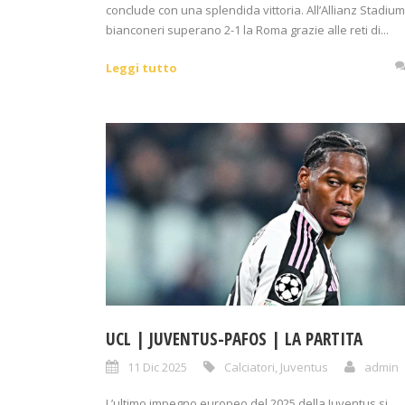
conclude con una splendida vittoria. All’Allianz Stadium
bianconeri superano 2-1 la Roma grazie alle reti di...
Leggi tutto
UCL | JUVENTUS-PAFOS | LA PARTITA
11 Dic 2025
Calciatori
,
Juventus
admin
L’ultimo impegno europeo del 2025 della Juventus si