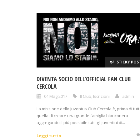
STICKY POS
DIVENTA SOCIO DELL’OFFICIAL FAN CLUB
CERCOLA
04 Mag 2017
Il Club
,
Iscrizioni
admin
La missione dello Juventus Club Cercola è, prima di tutt
quella di creare una grande famiglia bianconera
aggregando il più possibile tutti gli juventini di...
Leggi tutto