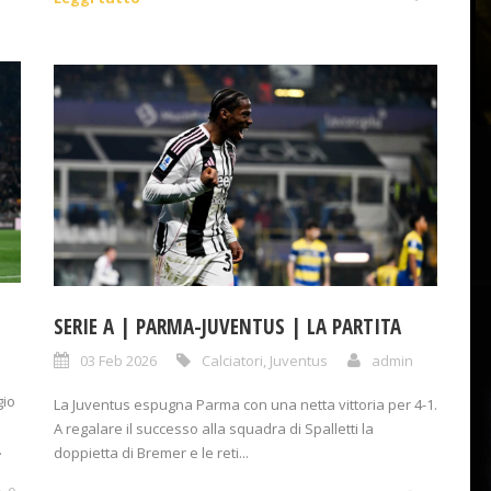
SERIE A | PARMA-JUVENTUS | LA PARTITA
03 Feb 2026
Calciatori
,
Juventus
admin
gio
La Juventus espugna Parma con una netta vittoria per 4-1.
A regalare il successo alla squadra di Spalletti la
.
doppietta di Bremer e le reti...