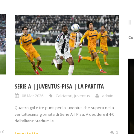
Co
SERIE A | JUVENTUS-PISA | LA PARTITA
08 Mar 2026
Calciatori
,
Juventus
admin
Quattro gol e tre punti per la Juventus che supera nella
ventottesima giornata di Serie A il Pisa. A decidere il 4-0
dell’Allianz Stadium le...
0
0
Leggi tutto