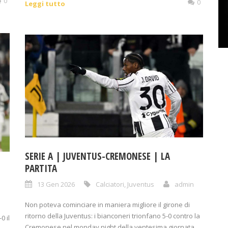
0
0
Leggi tutto
SERIE A | JUVENTUS-CREMONESE | LA
PARTITA
13 Gen 2026
Calciatori
,
Juventus
admin
n
Non poteva cominciare in maniera migliore il girone di
ritorno della Juventus: i bianconeri trionfano 5-0 contro la
0 il
Cremonese nel monday night della ventesima giornata...