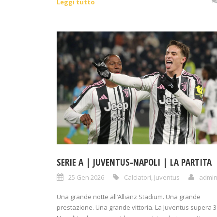
Leggi tutto
SERIE A | JUVENTUS-NAPOLI | LA PARTITA
25 Gen 2026
Calciatori
,
Juventus
admi
Una grande notte all’Allianz Stadium. Una grande
prestazione. Una grande vittoria. La Juventus supera 3-