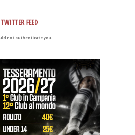
TWITTER FEED
uld not authenticate you.