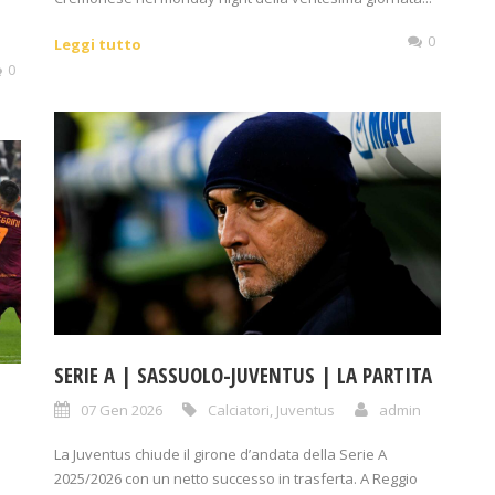
0
Leggi tutto
0
SERIE A | SASSUOLO-JUVENTUS | LA PARTITA
07 Gen 2026
Calciatori
,
Juventus
admin
La Juventus chiude il girone d’andata della Serie A
2025/2026 con un netto successo in trasferta. A Reggio