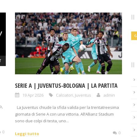
C
T
SERIE A | JUVENTUS-BOLOGNA | LA PARTITA
19 Apr 2026
Calciatori
,
Juventus
admin
o,
La Juventus chiude la sfida valida per la trentatreesima
giornata di Serie A con una vittoria. All’Allianz Stadium
sono due colpi di testa, uno...
0
0
Leggi tutto