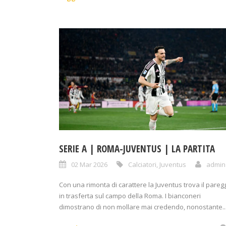
SERIE A | ROMA-JUVENTUS | LA PARTITA
02 Mar 2026
Calciatori
,
Juventus
admin
Con una rimonta di carattere la Juventus trova il pareg
in trasferta sul campo della Roma. I bianconeri
dimostrano di non mollare mai credendo, nonostante..