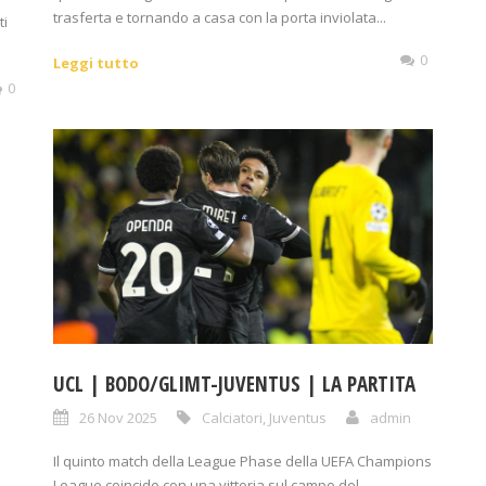
trasferta e tornando a casa con la porta inviolata...
ti
0
Leggi tutto
0
UCL | BODO/GLIMT-JUVENTUS | LA PARTITA
26 Nov 2025
Calciatori
,
Juventus
admin
Il quinto match della League Phase della UEFA Champions
League coincide con una vittoria sul campo del