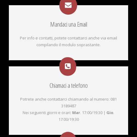
Mandaci una Email
Per info e contatti, potete contattarci anche via email
compilando il modulo soprastante.
Chiamaci a telefono
Potrete anche contattarci chiamando al numero:
081
3189487
Nei seguenti giorni e orari:
Mar
. 17:00/19:30 |
Gio
.
17:00/19:30