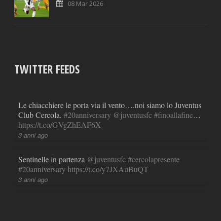
08 Mar 2026
TWITTER FEEDS
Le chiacchiere le porta via il vento….noi siamo lo Juventus
Club Cercola.
#20anniversary
@juventusfc
#finoallafine
…
https://t.co/GVgZhEAF6X
3 anni ago
Sentinelle in partenza
@juventusfc
#cercolapresente
#20anniversary
https://t.co/y7JXAuBuQT
3 anni ago
RT
@LucianoMoggi
: Lunedi 17-4-2023 ore 21,20
sedetevi a guardare
#ReportRai3
#cofanetto
#calciopoli