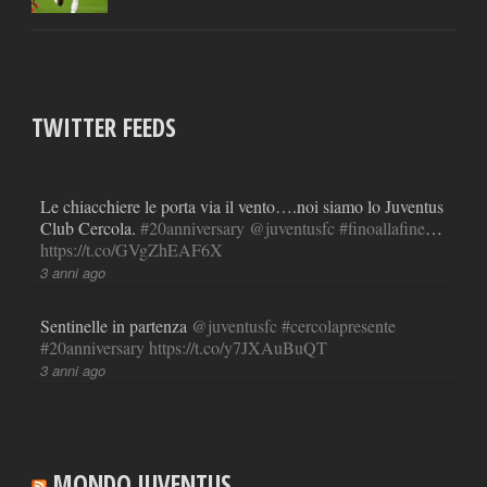
TWITTER FEEDS
Le chiacchiere le porta via il vento….noi siamo lo Juventus
Club Cercola.
#20anniversary
@juventusfc
#finoallafine
…
https://t.co/GVgZhEAF6X
3 anni ago
Sentinelle in partenza
@juventusfc
#cercolapresente
#20anniversary
https://t.co/y7JXAuBuQT
3 anni ago
RT
@LucianoMoggi
: Lunedi 17-4-2023 ore 21,20
sedetevi a guardare
#ReportRai3
#cofanetto
#calciopoli
#juve
#juventus
#spoileralert
https://t.co/xNpaFs0U1p
MONDO JUVENTUS