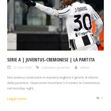
SERIE A | JUVENTUS-CREMONESE | LA PARTITA
13 Gen 2026
Calciatori
,
Juventus
admin
Non poteva cominciare in maniera migliore il girone di ritorno
della Juventus: i bianconeri trionfano 5-0 contro la Cremonese
nel monday night...
0
Leggi tutto