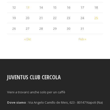
12
13
14
15
16
17
18
19
20
21
22
23
24
25
26
27
28
29
30
31
« Dic
Feb »
JUVENTUS CLUB CERCOLA
Vieni a trovarci anche solo per un caffè
Dove siamo
: Via Angelo Camillo de Meis, 623 - 80147 Napoli (Na)