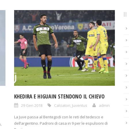
KHEDIRA E HIGUAIN STENDONO IL CHIEVO
29 Gen 2018
Calciatori
,
Juventus
admin
n
La Juve passa al Bentegodi con le reti del tedesco e
dell’argentino. Padroni di casa in 9 per le espulsioni di
,