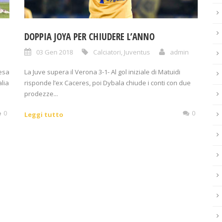
DOPPIA JOYA PER CHIUDERE L’ANNO
n
03 Gen 2018
Calciatori
,
Juventus
admin
esa
La Juve supera il Verona 3-1- Al gol iniziale di Matuidi
alia
risponde l’ex Caceres, poi Dybala chiude i conti con due
prodezze...
0
0
Leggi tutto