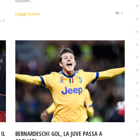
Bastien...
0
Leggi tutto
0
 IL
BERNARDESCHI GOL, LA JUVE PASSA A