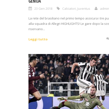
GENOA
23 Gen 2018
Calciatori
,
Juventus
admi
La rete del brasiliano nel primo tempo assicura i tre pu
alla squadra di Allegri HIGHLIGHTS! Le gare dopo la so
riservano...
Leggi tutto