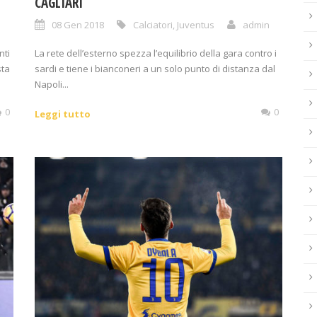
CAGLIARI
n
08 Gen 2018
Calciatori
,
Juventus
admin
nti
La rete dell’esterno spezza l’equilibrio della gara contro i
sta
sardi e tiene i bianconeri a un solo punto di distanza dal
Napoli...
0
0
Leggi tutto