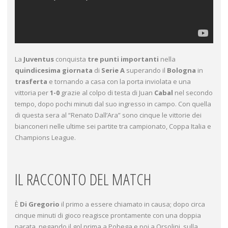
La
Juventus
conquista
tre punti importanti
nella
quindicesima giornata
di
Serie A
superando il
Bologna
in
trasferta
e tornando a casa con la porta inviolata e una
vittoria per
1-0
grazie al colpo di testa di Juan
Cabal
nel secondo
tempo, dopo pochi minuti dal suo ingresso in campo. Con quella
di questa sera al “Renato Dall’Ara” sono cinque le vittorie dei
bianconeri nelle ultime sei partite tra campionato, Coppa Italia e
Champions League.
IL RACCONTO DEL MATCH
È
Di Gregorio
il primo a essere chiamato in causa; dopo circa
cinque minuti di gioco reagisce prontamente con una doppia
parata, negando il gol prima a Pobega e poi a Orsolini, sulla