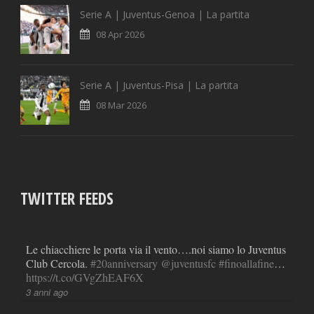
Serie A | Juventus-Genoa | La partita
08 Apr 2026
Serie A | Juventus-Pisa | La partita
08 Mar 2026
TWITTER FEEDS
Le chiacchiere le porta via il vento….noi siamo lo Juventus
Club Cercola.
#20anniversary
@juventusfc
#finoallafine
…
https://t.co/GVgZhEAF6X
3 anni ago