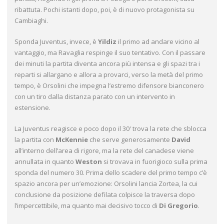
ribattuta. Pochi istanti dopo, poi, è di nuovo protagonista su
Cambiaghi.
Sponda Juventus, invece, è
Yildiz
il primo ad andare vicino al
vantaggio, ma Ravaglia respinge il suo tentativo. Con il passare
dei minuti la partita diventa ancora più intensa e gli spazi tra i
reparti si allargano e allora a provarci, verso la metà del primo
tempo, è Orsolini che impegna l’estremo difensore bianconero
con un tiro dalla distanza parato con un intervento in
estensione.
La Juventus reagisce e poco dopo il 30′ trova la rete che sblocca
la partita con
McKennie
che serve generosamente
David
all’interno dell’area di rigore, ma la rete del canadese viene
annullata in quanto
Weston
si trovava in fuorigioco sulla prima
sponda del numero 30. Prima dello scadere del primo tempo c’è
spazio ancora per un’emozione: Orsolini lancia Zortea, la cui
conclusione da posizione defilata colpisce la traversa dopo
l’impercettibile, ma quanto mai decisivo tocco di
Di Gregorio
.