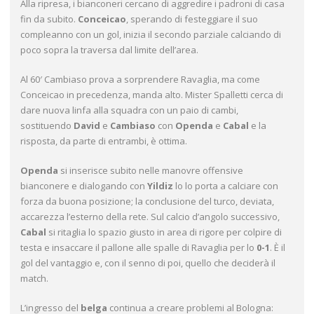
Alla ripresa, i bianconeri cercano di aggredire i padroni di casa
fin da subito.
Conceicao
, sperando di festeggiare il suo
compleanno con un gol, inizia il secondo parziale calciando di
poco sopra la traversa dal limite dell’area.
Al 60′ Cambiaso prova a sorprendere Ravaglia, ma come
Conceicao in precedenza, manda alto. Mister Spalletti cerca di
dare nuova linfa alla squadra con un paio di cambi,
sostituendo
David
e
Cambiaso
con
Openda
e
Cabal
e la
risposta, da parte di entrambi, è ottima.
Openda
si inserisce subito nelle manovre offensive
bianconere e dialogando con
Yildiz
lo lo porta a calciare con
forza da buona posizione; la conclusione del turco, deviata,
accarezza l’esterno della rete. Sul calcio d’angolo successivo,
Cabal
si ritaglia lo spazio giusto in area di rigore per colpire di
testa e insaccare il pallone alle spalle di Ravaglia per lo
0-1
. È il
gol del vantaggio e, con il senno di poi, quello che deciderà il
match.
L’ingresso del
belga
continua a creare problemi al Bologna: