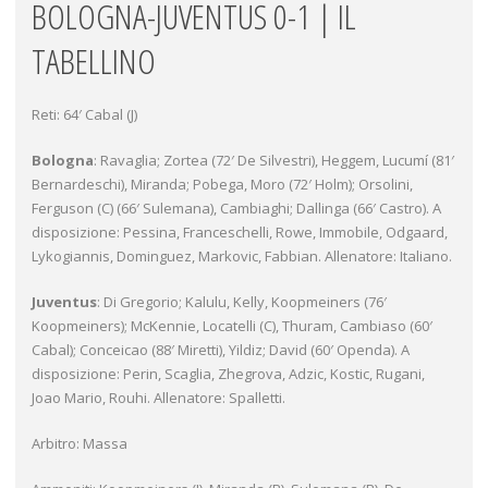
BOLOGNA-JUVENTUS 0-1 | IL
TABELLINO
Reti: 64′ Cabal (J)
Bologna
: Ravaglia; Zortea (72′ De Silvestri), Heggem, Lucumí (81′
Bernardeschi), Miranda; Pobega, Moro (72′ Holm); Orsolini,
Ferguson (C) (66′ Sulemana), Cambiaghi; Dallinga (66′ Castro). A
disposizione: Pessina, Franceschelli, Rowe, Immobile, Odgaard,
Lykogiannis, Dominguez, Markovic, Fabbian. Allenatore: Italiano.
Juventus
: Di Gregorio; Kalulu, Kelly, Koopmeiners (76′
Koopmeiners); McKennie, Locatelli (C), Thuram, Cambiaso (60′
Cabal); Conceicao (88′ Miretti), Yildiz; David (60′ Openda). A
disposizione: Perin, Scaglia, Zhegrova, Adzic, Kostic, Rugani,
Joao Mario, Rouhi. Allenatore: Spalletti.
Arbitro: Massa