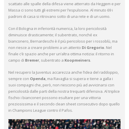
scattato alle spalle della difesa viene atterrato da Heggem e per
Massa ci sono tutti gli estremi per l’espulsione. Al minuto 69 i
padroni di casa si ritrovano sotto di una rete e di un uomo.
Con il Bologna in inferiorità numerica, la loro pericolosità
diminuisce drasticamente; il subentrato, nonché ex
bianconero, Bernardeschi è il più pericoloso per i rossoblù, ma
non riesce a creare problemi a un attento
Di Gregorio
. Nel
finale c’è spazio anche per un’altra ottima notizia: il ritorno in
campo di
Bremer
, subentrato a
Koopmeiners
.
Nel recupero la Juventus accarezza anche l’idea del raddoppio,
sempre con
Openda
, ma Ravaglia si supera e tiene a galla i
suoi compagni che, però, non riescono più ad avvicinarsi con
pericolosità dalle parti della nostra trequarti difensiva. Al triplice
fischio i bianconeri possono esultare per una vittoria
preziosissima e il secondo clean sheet consecutivo dopo quello
in Champions League contro il Pafos.