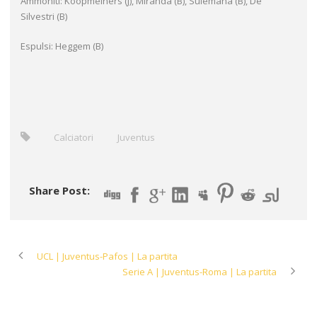
Ammoniti: Koopmeiners (J), Miranda (B), Sulemana (B), De
Silvestri (B)
Espulsi: Heggem (B)
Calciatori
Juventus
Share Post:
UCL | Juventus-Pafos | La partita
Serie A | Juventus-Roma | La partita