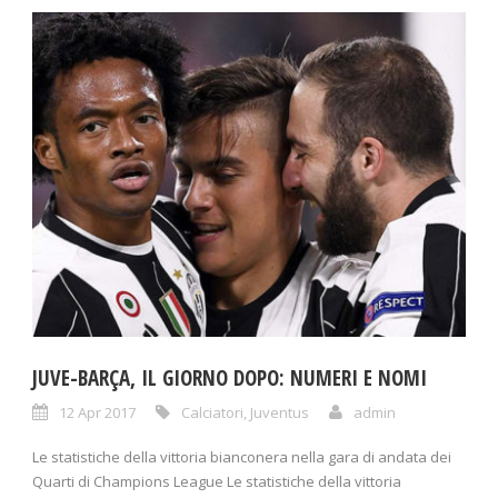
JUVE-BARÇA, IL GIORNO DOPO: NUMERI E NOMI
12 Apr 2017
Calciatori
,
Juventus
admin
Le statistiche della vittoria bianconera nella gara di andata dei
Quarti di Champions League Le statistiche della vittoria