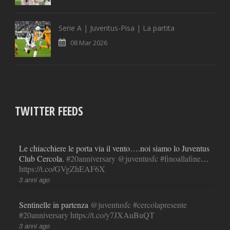
Serie A | Juventus-Pisa | La partita
08 Mar 2026
TWITTER FEEDS
Le chiacchiere le porta via il vento….noi siamo lo Juventus
Club Cercola.
#20anniversary
@juventusfc
#finoallafine
…
https://t.co/GVgZhEAF6X
3 anni ago
Sentinelle in partenza
@juventusfc
#cercolapresente
#20anniversary
https://t.co/y7JXAuBuQT
3 anni ago