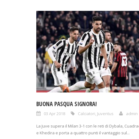
BUONA PASQUA SIGNORA!
03 Apr 2018
Calciatori
,
Juventus
admin
La Juve supera il Milan 3-1 con le reti di Dybala, Cuadr
e Khedira e porta a quattro punti il vantaggio sul...