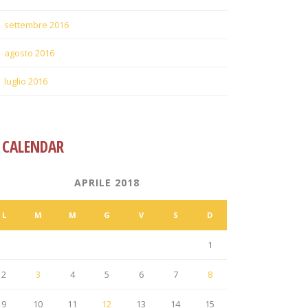
settembre 2016
agosto 2016
luglio 2016
CALENDAR
APRILE 2018
L
M
M
G
V
S
D
1
2
3
4
5
6
7
8
9
10
11
12
13
14
15