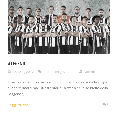
#LE6END
22 Mag 2017
Calciatori
,
Juventus
admin
Il sesto scudetto consecutivo: un trionfo che nasce dalla voglia
di non fermarsi mai Questa storia, la storia dello scudetto della
Leggenda,...
0
Leggi tutto