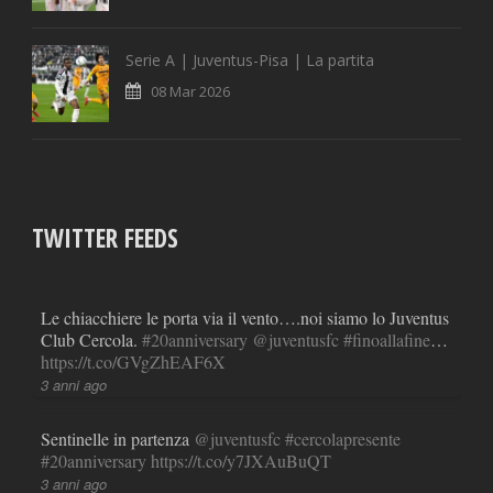
Serie A | Juventus-Pisa | La partita
08 Mar 2026
TWITTER FEEDS
Le chiacchiere le porta via il vento….noi siamo lo Juventus
Club Cercola.
#20anniversary
@juventusfc
#finoallafine
…
https://t.co/GVgZhEAF6X
3 anni ago
Sentinelle in partenza
@juventusfc
#cercolapresente
#20anniversary
https://t.co/y7JXAuBuQT
3 anni ago