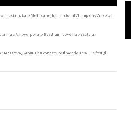
, con destinazione Melbourne, International Champions Cup e poi
: prima a Vinovo, poi allo
Stadium
, dove ha vissuto un
egastore, Benatia ha conosciuto il mondo Juve. E i tifosi gli