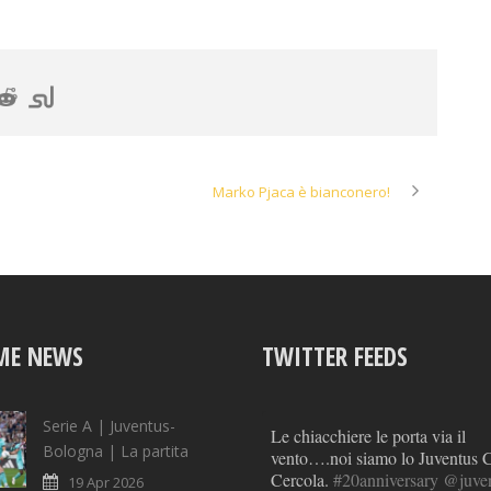
Marko Pjaca è bianconero!
ME NEWS
TWITTER FEEDS
Serie A | Juventus-
Le chiacchiere le porta via il
Bologna | La partita
vento….noi siamo lo Juventus 
Cercola.
#20anniversary
@juven
19 Apr 2026