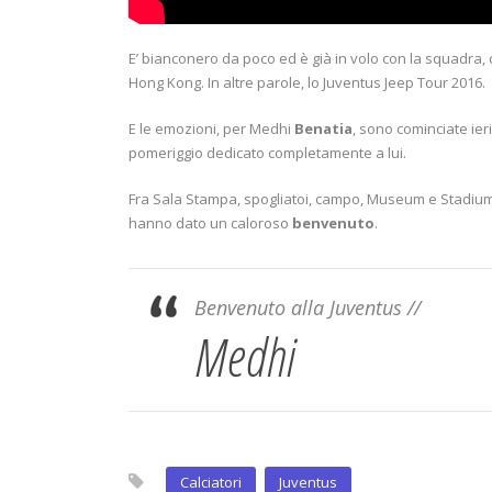
E’ bianconero da poco ed è già in volo con la squadra
Hong Kong. In altre parole, lo Juventus Jeep Tour 2016.
E le emozioni, per Medhi
Benatia
, sono cominciate ieri
pomeriggio dedicato completamente a lui.
Fra Sala Stampa, spogliatoi, campo, Museum e Stadium M
hanno dato un caloroso
benvenuto
.
Benvenuto alla Juventus //
Medhi
Calciatori
Juventus